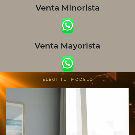
Venta Minorista
Venta Mayorista
E L E G I T U M O D E L O