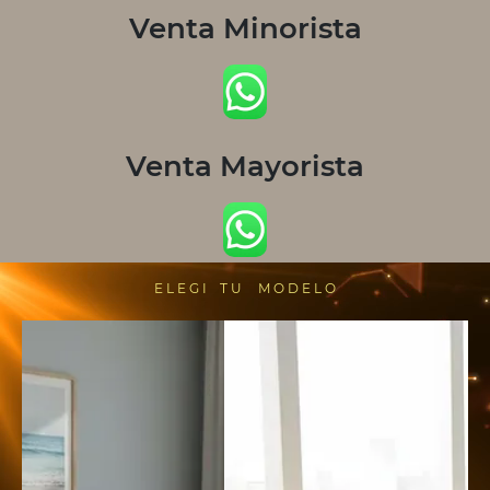
Venta Minorista
Venta Mayorista
E L E G I T U M O D E L O