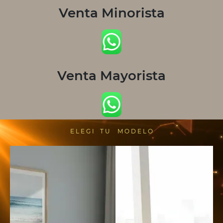
Venta Minorista
Venta Mayorista
E L E G I T U M O D E L O