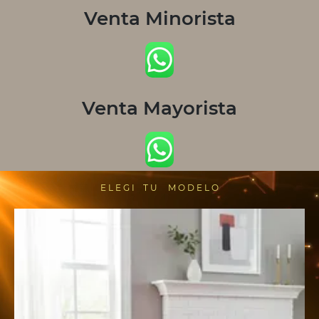
Venta Minorista
Venta Mayorista
E L E G I T U M O D E L O